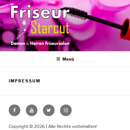
Zum
Inhalt
springen
Menü
IMPRESSUM
n
Facebook
Youtube
Twitter
Instagram
Copyright © 2026
| Alle Rechte vorbehalten!